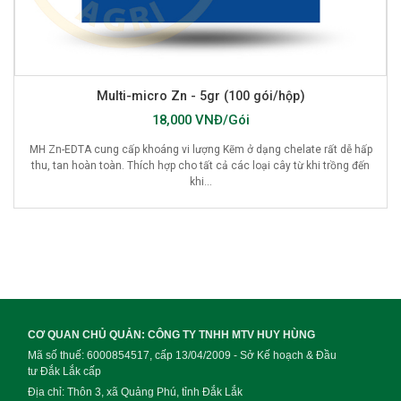
Multi-micro Zn - 5gr (100 gói/hộp)
18,000 VNĐ/Gói
MH Zn-EDTA cung cấp khoáng vi lượng Kẽm ở dạng chelate rất dễ hấp
thu, tan hoàn toàn. Thích hợp cho tất cả các loại cây từ khi trồng đến
khi...
CƠ QUAN CHỦ QUẢN: CÔNG TY TNHH MTV HUY HÙNG
Mã số thuế: 6000854517, cấp 13/04/2009 - Sở Kế hoạch & Đầu
tư Đắk Lắk cấp
Địa chỉ: Thôn 3, xã Quảng Phú, tỉnh Đắk Lắk