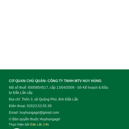
CƠ QUAN CHỦ QUẢN: CÔNG TY TNHH MTV HUY HÙNG
Mã số thuế: 6000854517, cấp 13/04/2009 - Sở Kế hoạch & Đầu
tư Đắk Lắk cấp
Địa chỉ: Thôn 3, xã Quảng Phú, tỉnh Đắk Lắk
Điện thoại: 02623.53.55.39
Email: huyhungagri@gmail.com
© Bản quyền thuộc Huyhungagri
Thực hiện bởi
Đắk Lắk 24h