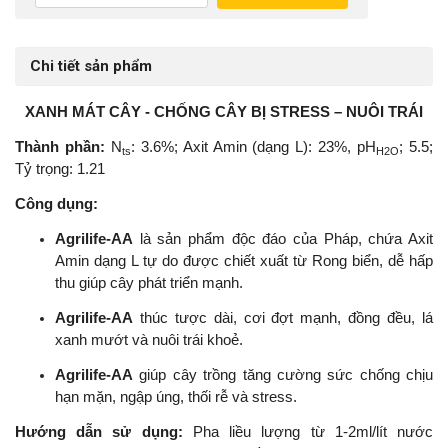
Chi tiết sản phẩm
XANH MÁT CÂY - CHỐNG CÂY BỊ STRESS – NUÔI TRÁI
Thành phần:
N
: 3.6%; Axit Amin (dạng L): 23%, pH
; 5.5;
ts
H2O
Tỷ trọng: 1.21
Công dụng:
Agrilife-AA
là sản phẩm độc đáo của Pháp, chứa Axit
Amin dạng L tự do được chiết xuất từ Rong biển, dễ hấp
thu giúp cây phát triển mạnh.
Agrilife-AA
thúc tược dài, cơi đợt mạnh, đồng đều, lá
xanh mướt và nuôi trái khoẻ.
Agrilife-AA
giúp cây trồng tăng cường sức chống chịu
hạn mặn, ngập úng, thối rễ và stress.
Hướng dẫn sử dụng:
Pha liều lượng từ 1-2ml/lít nước