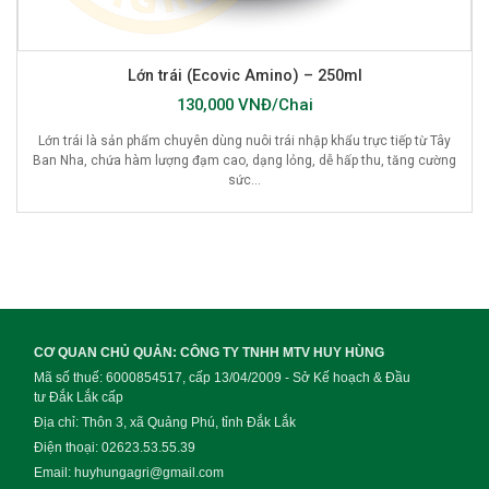
Lớn trái (Ecovic Amino) – 250ml
130,000 VNĐ/Chai
Lớn trái là sản phẩm chuyên dùng nuôi trái nhập khẩu trực tiếp từ Tây
Ban Nha, chứa hàm lượng đạm cao, dạng lỏng, dễ hấp thu, tăng cường
sức...
CƠ QUAN CHỦ QUẢN: CÔNG TY TNHH MTV HUY HÙNG
Mã số thuế: 6000854517, cấp 13/04/2009 - Sở Kế hoạch & Đầu
tư Đắk Lắk cấp
Địa chỉ: Thôn 3, xã Quảng Phú, tỉnh Đắk Lắk
Điện thoại: 02623.53.55.39
Email: huyhungagri@gmail.com