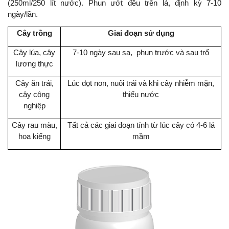
(250ml/250 lít nước). Phun ướt đều trên lá, định kỳ 7-10
ngày/lần.
Cây trồng
Giai đoạn sử dụng
Cây lúa, cây
7-10 ngày sau sạ, phun trước và sau trổ
lương thực
Cây ăn trái,
Lúc đọt non, nuôi trái và khi cây nhiễm mặn,
cây công
thiếu nước
nghiệp
Cây rau màu,
Tất cả các giai đoạn tính từ lúc cây có 4-6 lá
hoa kiểng
mầm