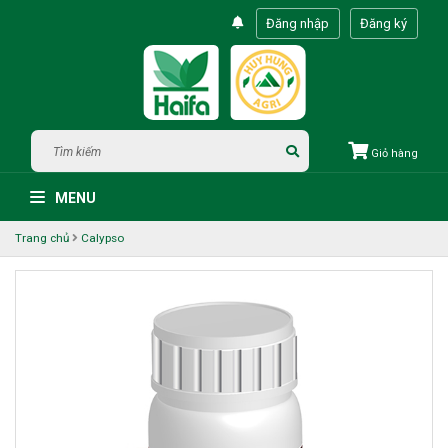
Đăng nhập
Đăng ký
Giỏ hàng
MENU
Trang chủ
Calypso