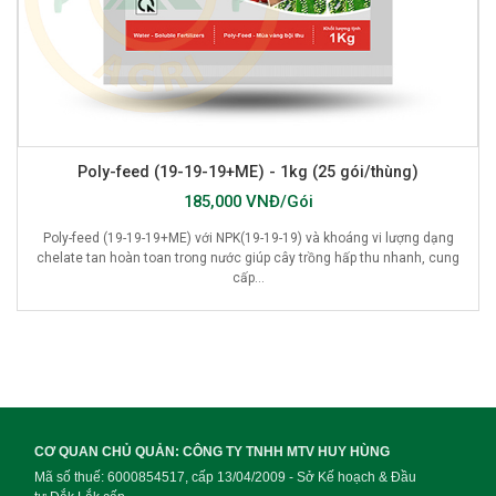
Poly-feed (19-19-19+ME) - 1kg (25 gói/thùng)
185,000 VNĐ/Gói
Poly-feed (19-19-19+ME) với NPK(19-19-19) và khoáng vi lượng dạng
chelate tan hoàn toan trong nước giúp cây trồng hấp thu nhanh, cung
cấp...
CƠ QUAN CHỦ QUẢN: CÔNG TY TNHH MTV HUY HÙNG
Mã số thuế: 6000854517, cấp 13/04/2009 - Sở Kế hoạch & Đầu