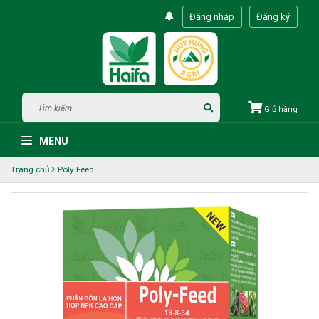
Đăng nhập
Đăng ký
Giỏ hàng
MENU
Trang chủ
Poly Feed