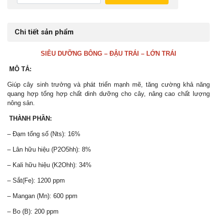
Chi tiết sản phẩm
SIÊU DƯỠNG BÔNG – ĐẬU TRÁI – LỚN TRÁI
MÔ TẢ:
Giúp cây sinh trưởng và phát triển mạnh mẽ, tăng cường khả năng
quang hợp tổng hợp chất dinh dưỡng cho cây, nâng cao chất lượng
nông sản.
THÀNH PHẦN:
– Đạm tổng số (Nts): 16%
– Lân hữu hiệu (P2O5hh): 8%
– Kali hữu hiệu (K2Ohh): 34%
– Sắt(Fe): 1200 ppm
– Mangan (Mn): 600 ppm
– Bo (B): 200 ppm