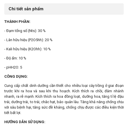
Chi tiết sản phẩm
THÀNH PHẦN:
- Đạm tổng số (Nts): 30 %
- Lân hữu hiệu (P2O5hh): 20 %
- Kali hữu hiệu (K2Ohh): 10 %
- Độ ẩm: 10 %
- pHH2O: 5
CÔNG DỤNG:
Cung cấp chất dinh dưỡng cần thiết cho nhiều loại cây trồng ở giai đoạn
trước khi ra hoa và sau khi thu hoạch. Kích thích ra chồi, đâm nhánh
nhanh, ra rễ mạnh. Kích thích ra hoa đồng loạt, dưỡng hoa, tăng tỉ lệ đậu
trái, dưỡng trái, to trái, chắc hạt, bảo quản lâu. Tăng khả năng chống chịu
với sâu bệnh hại, tăng sức đề kháng, chống chịu được các điều kiện thời
tiết bất lợi.
HƯỚNG DẪN SỬ DỤNG: