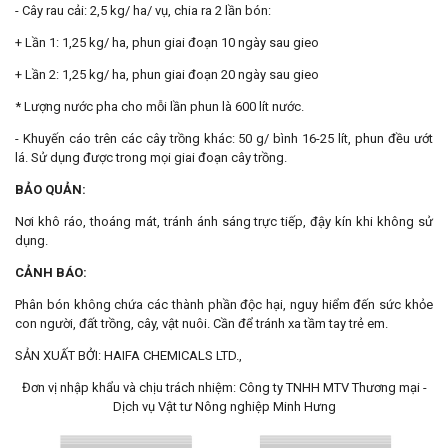
- Cây rau cải: 2,5 kg/ ha/ vụ, chia ra 2 lần bón:
+ Lần 1: 1,25 kg/ ha, phun giai đoạn 10 ngày sau gieo
+ Lần 2: 1,25 kg/ ha, phun giai đoạn 20 ngày sau gieo
* Lượng nước pha cho mỗi lần phun là 600 lít nước.
- Khuyến cáo trên các cây trồng khác: 50 g/ bình 16-25 lít, phun đều ướt
lá. Sử dụng được trong mọi giai đoạn cây trồng.
BẢO QUẢN:
Nơi khô ráo, thoáng mát, tránh ánh sáng trực tiếp, đậy kín khi không sử
dụng.
CẢNH BÁO:
Phân bón không chứa các thành phần độc hại, nguy hiểm đến sức khỏe
con người, đất trồng, cây, vật nuôi. Cần để tránh xa tầm tay trẻ em.
SẢN XUẤT BỞI: HAIFA CHEMICALS LTD.,
Đơn vị nhập khẩu và chịu trách nhiệm: Công ty TNHH MTV Thương mại -
Dịch vụ Vật tư Nông nghiệp Minh Hưng